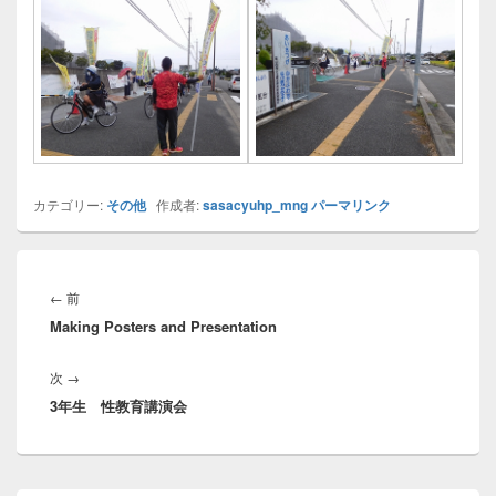
カテゴリー:
その他
作成者:
sasacyuhp_mng
パーマリンク
投
稿
前
←
前
ナ
Making Posters and Presentation
の
ビ
投
ゲ
次
次
→
稿:
ー
3年生 性教育講演会
の
シ
投
ョ
稿:
ン